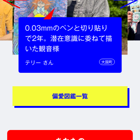
0.03mmのペンと切り貼り
で2年。潜在意識に委ねて描
いた観音様
テリー さん
大国町
偏愛図鑑一覧