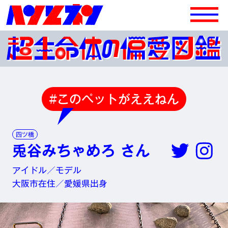
#このペットがええねん
四ツ橋
兎谷みちゃめろ さん
アイドル／モデル
大阪市在住／愛媛県出身