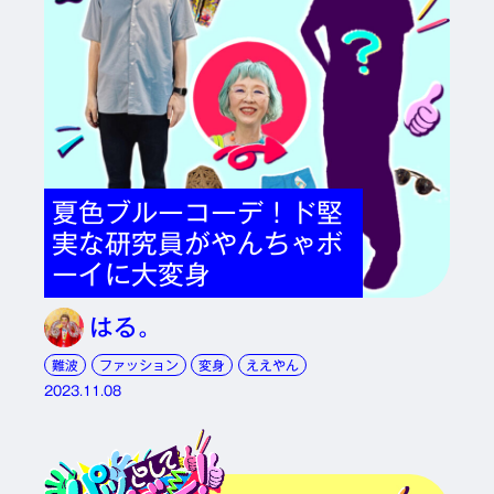
夏色ブルーコーデ！ド堅
実な研究員がやんちゃボ
ーイに大変身
はる。
難波
ファッション
変身
ええやん
2023.11.08