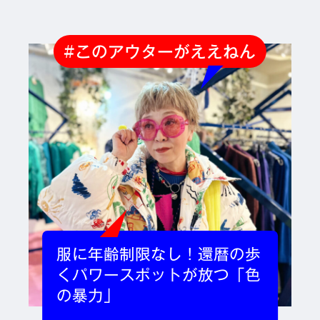
#このアウターがええねん
服に年齢制限なし！還暦の歩
くパワースポットが放つ「色
の暴力」