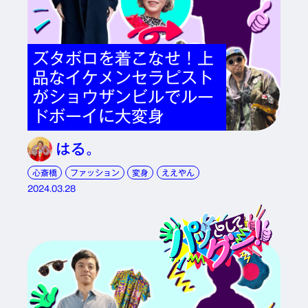
ズタボロを着こなせ！上
品なイケメンセラピスト
がショウザンビルでルー
ドボーイに大変身
はる。
心斎橋
ファッション
変身
ええやん
2024.03.28