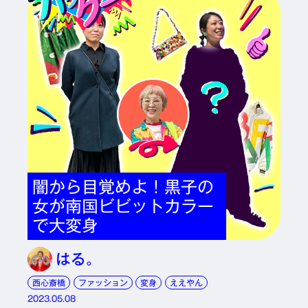
闇から目覚めよ！黒子の
女が南国ビビットカラー
で大変身
はる。
西心斎橋
ファッション
変身
ええやん
2023.05.08