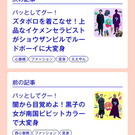
パッとしてグー！
ズタボロを着こなせ！上
品なイケメンセラピスト
がショウザンビルでルー
ドボーイに大変身
心斎橋
ファッション
変身
ええやん
前の記事
パッとしてグー！
闇から目覚めよ！黒子の
女が南国ビビットカラー
で大変身
西心斎橋
ファッション
変身