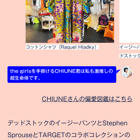
コットンシャツ（Raquel Hladky）
イージーパ
ドストッ
the girlsを手掛けるCHIUNE君は私も激推しの
超生命体です。
CHIUNEさんの偏愛図鑑はこちら
デッドストックのイージーパンツとStephen
SprouseとTARGETのコラボコレクションの