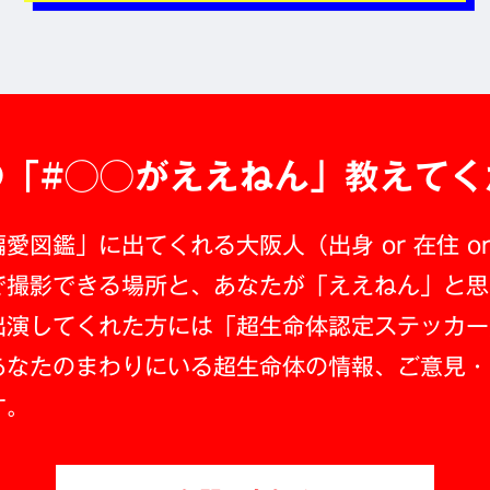
の
「#◯◯がええねん」
教えてく
愛図鑑」に出てくれる大阪人（出身 or 在住 o
で撮影できる場所と、あなたが「ええねん」と思
出演してくれた方には「超生命体認定ステッカー
あなたのまわりにいる超生命体の情報、ご意見・
す。