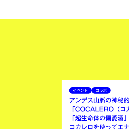
イベント
コラボ
アンデス山脈の神秘
「COCALERO（
「超生命体の偏愛酒」
コカレロを使ってエ