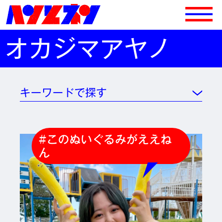
オカジマアヤノ
キーワードで探す
#このぬいぐるみがええね
ん