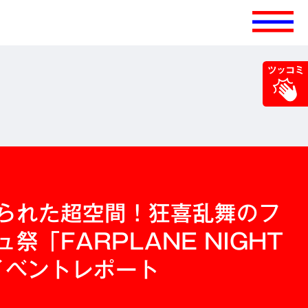
られた超空間！狂喜乱舞のフ
祭「FARPLANE NIGHT
」イベントレポート