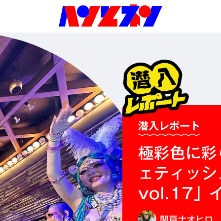
潜入レポート
極彩色に彩
ェティッシュ
vol.17
関戸ナオヒロ