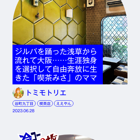
ジルバを踊った浅草から
流れて大阪……生涯独身
を選択して自由奔放に生
きた「喫茶みさ」のママ
トミモトリエ
谷町九丁目
喫茶店
ええやん
2023.06.28