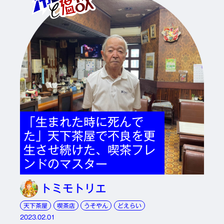
「生まれた時に死んで
た」天下茶屋で不良を更
生させ続けた、喫茶フレ
ンドのマスター
トミモトリエ
天下茶屋
喫茶店
うそやん
どえらい
2023.02.01