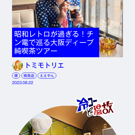
昭和レトロが過ぎる！チ
ン電で巡る大阪ディープ
純喫茶ツアー
トミモトリエ
堺
喫茶店
ええやん
2023.08.22