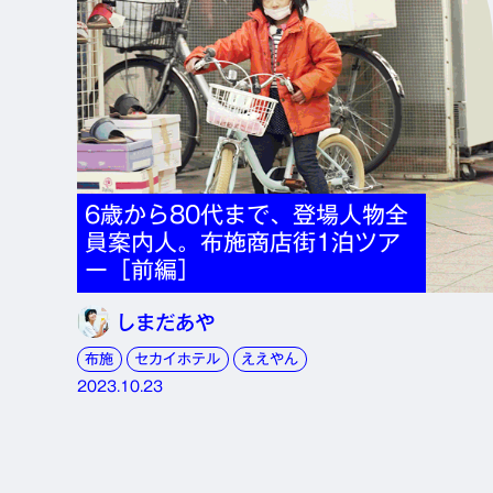
6歳から80代まで、登場人物全
員案内人。布施商店街1泊ツア
ー［前編］
しまだあや
布施
セカイホテル
ええやん
2023.10.23