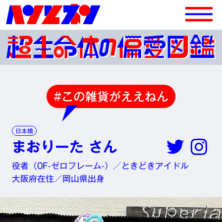
#この雑貨がええねん
日本橋
まおりーた さん
役者（0F-ゼロフレーム-）／ときどきアイドル
大阪府在住／岡山県出身