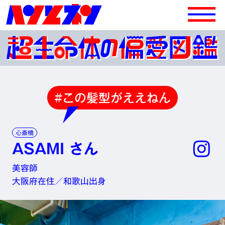
#この髪型がええねん
心斎橋
ASAMI さん
美容師
大阪府在住／和歌山出身