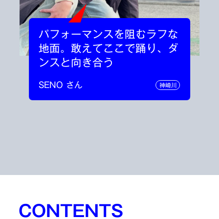
パフォーマンスを阻むラフな
地面。敢えてここで踊り、ダ
ンスと向き合う
SENO さん
神崎川
CONTENTS