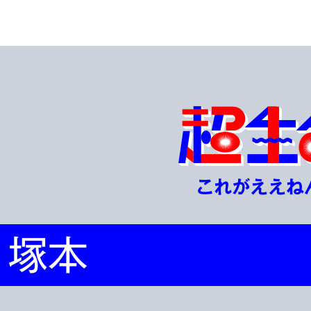
これがええね
塚本