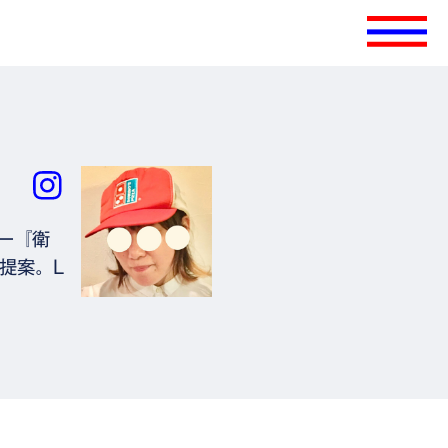
ー『衛
に提案。L