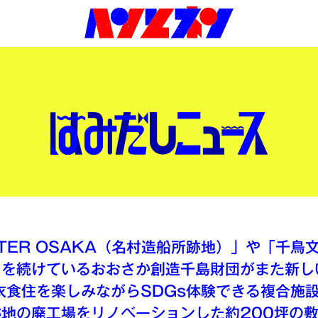
ENTER OSAKA（名村造船所跡地）」や「千
りを続けているおおさか創造千島財団がまた新し
衣食住を楽しみながらSDGs体験できる複合施設
地の廃工場をリノベーションした約200坪の敷