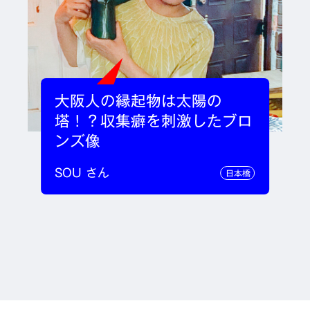
大阪人の縁起物は太陽の
塔！？収集癖を刺激したブロ
ンズ像
SOU さん
日本橋