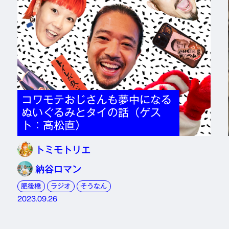
コワモテおじさんも夢中になる
ぬいぐるみとタイの話（ゲス
ト：高松直）
トミモトリエ
納谷ロマン
肥後橋
ラジオ
そうなん
2023.09.26