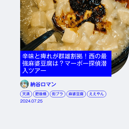
辛味と痺れが群雄割拠！西の最
強麻婆豆腐は？マーボー探偵潜
入ツアー
納谷ロマン
天満
肥後橋
街ブラ
麻婆豆腐
ええやん
2024.07.25