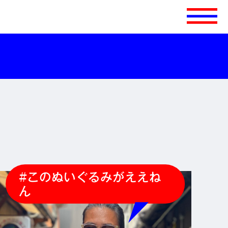
#このぬいぐるみがええね
ん