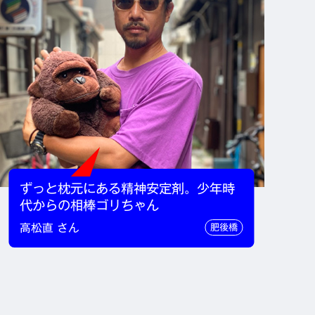
ずっと枕元にある精神安定剤。少年時
代からの相棒ゴリちゃん
高松直 さん
肥後橋