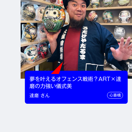
夢を叶えるオフェンス戦術？ART×達
磨の力強い儀式美
達磨 さん
心斎橋