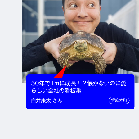
50年で1mに成長！？懐かないのに愛
らしい会社の看板亀
白井康太 さん
堺筋本町