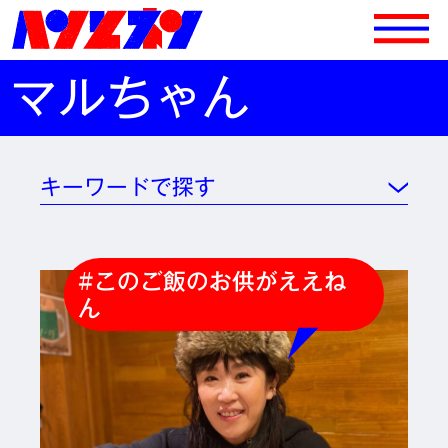
マルちゃん
キーワードで探す
#このご飯のお供がええね
ん