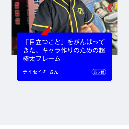
「目立つこと」をがんばって
きた、キャラ作りのための超
極太フレーム
テイセイキ さん
四ツ橋