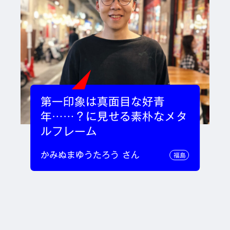
第一印象は真面目な好青
年……？に見せる素朴なメタ
ルフレーム
かみぬまゆうたろう さん
福島