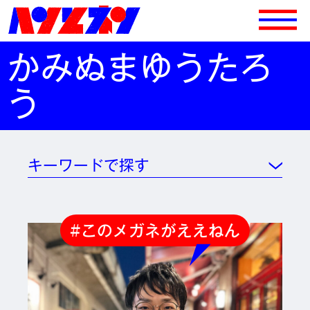
かみぬまゆうたろ
う
キーワードで探す
#このメガネがええねん