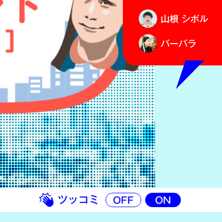
山根 シボル
バーバラ
ツッコミ
OFF
ON