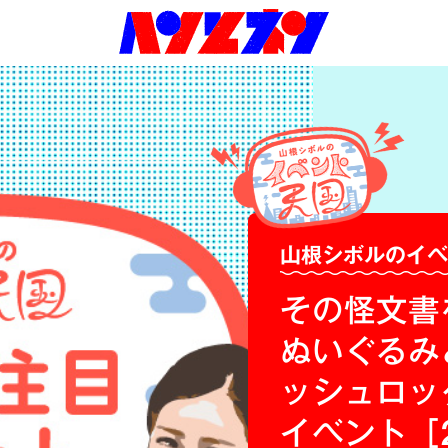
山根シボルのイ
その怪文書
ぬいぐるみ
ッシュロッ
イベント［