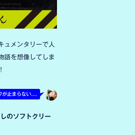
キュメンタリーで人
物語を想像してしま
非！
が止まらない....
としのソフトクリー