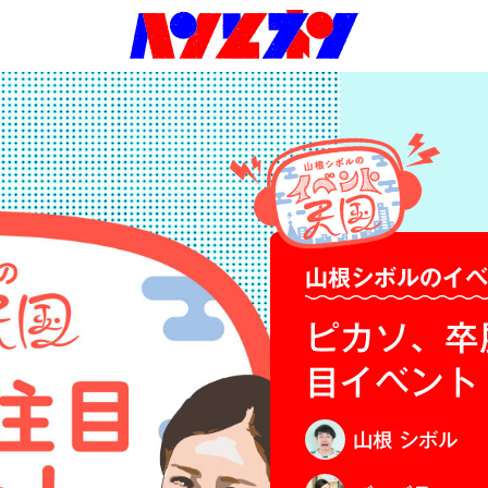
山根シボルのイ
ピカソ、卒
目イベント
山根 シボル