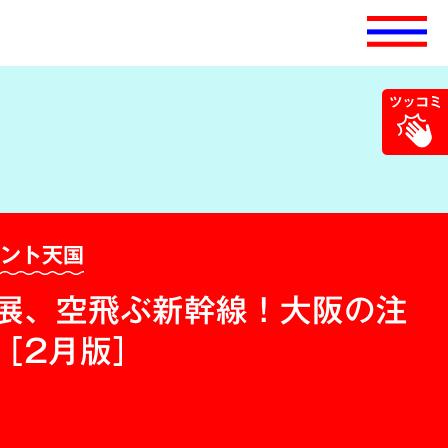
ベント天国
展、空飛ぶ新幹線！大阪の注
［2月版］