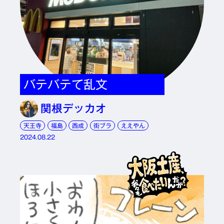
バテバテて乱文
関根デッカオ
天王寺
福島
西成
街ブラ
ええやん
2024.08.22