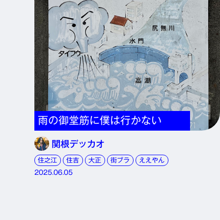
雨の御堂筋に僕は行かない
関根デッカオ
住之江
住吉
大正
街ブラ
ええやん
2025.06.05