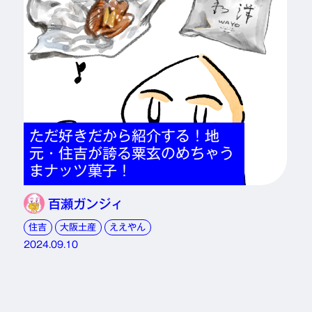
ただ好きだから紹介する！地
元・住吉が誇る粟玄のめちゃう
まナッツ菓子！
百瀬ガンジィ
住吉
大阪土産
ええやん
2024.09.10