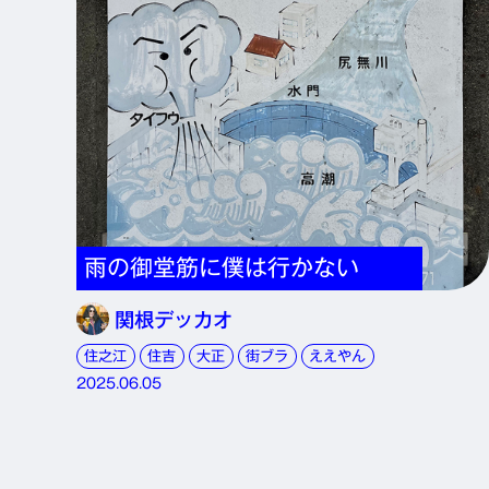
雨の御堂筋に僕は行かない
関根デッカオ
住之江
住吉
大正
街ブラ
ええやん
2025.06.05