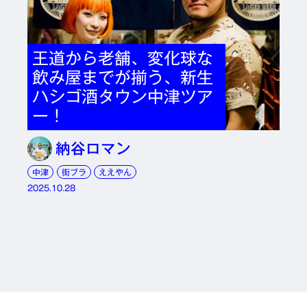
王道から老舗、変化球な
飲み屋までが揃う、新生
ハシゴ酒タウン中津ツア
ー！
納谷ロマン
中津
街ブラ
ええやん
2025.10.28