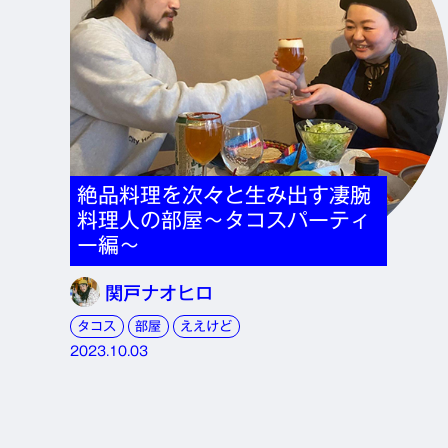
絶品料理を次々と生み出す凄腕
料理人の部屋〜タコスパーティ
ー編〜
関戸ナオヒロ
タコス
部屋
ええけど
2023.10.03