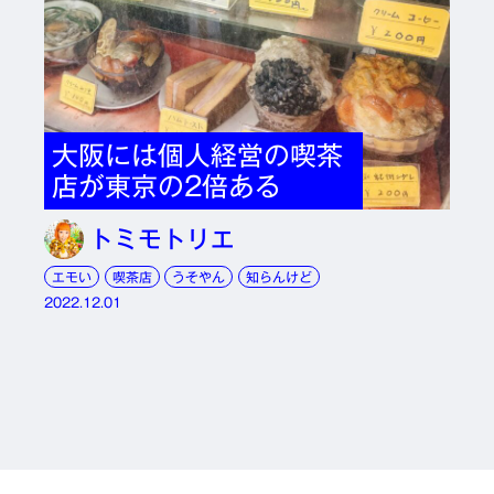
大阪には個人経営の喫茶
店が東京の2倍ある
トミモトリエ
エモい
喫茶店
うそやん
知らんけど
2022.12.01